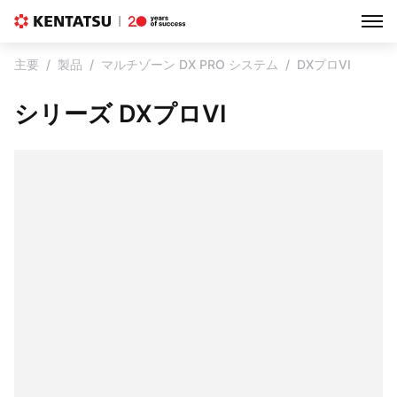
主要
製品
マルチゾーン DX PRO システム
DXプロVI
シリーズ DXプロVI