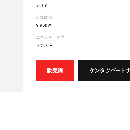
ナオミ
冷却能力
9.96kW
エネルギー効率
クラス A
販売網
ケンタツパート