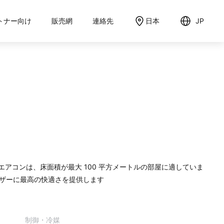
トナー向け
販売網
連絡先
日本
JP
English
日本語
エアコンは、床面積が最大 100 平方メートルの部屋に適していま
ザーに最高の快適さを提供します
制御・冷媒