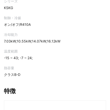
シリーズ
KSKG
制御・冷媒
オン/オフ/R410A
冷却能力
7.03kW;10.55kW;14.07kW;16.12kW
温度範囲
-15 ~ 43; -7 ~ 24;
熱容量
クラスB-D
特徴