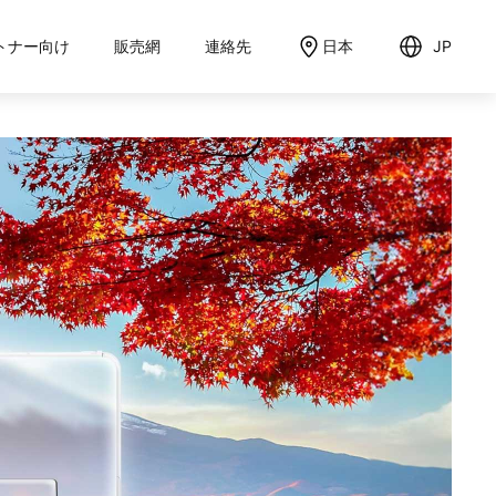
トナー向け
販売網
連絡先
日本
JP
English
日本語